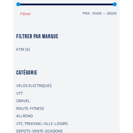
PRIX
PRIX
Filtrer
PRIX :
1040€
—
2800€
MIN
MAX
FILTRER PAR MARQUE
KTM
(6)
CATÉGORIE
VELOS ELECTRIQUES
VTT
GRAVEL
ROUTE-FITNESS
ALLROAD
VTC-TREKKING-VILLE-LOISIRS
DEPOTS-VENTE-OCASIONS