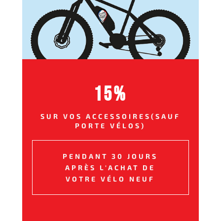
15%
SUR VOS ACCESSOIRES(SAUF
PORTE VÉLOS)
PENDANT 30 JOURS
APRÈS L'ACHAT DE
VOTRE VÉLO NEUF