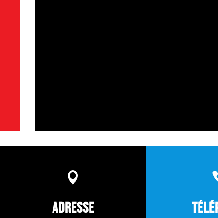

Adresse
Télé