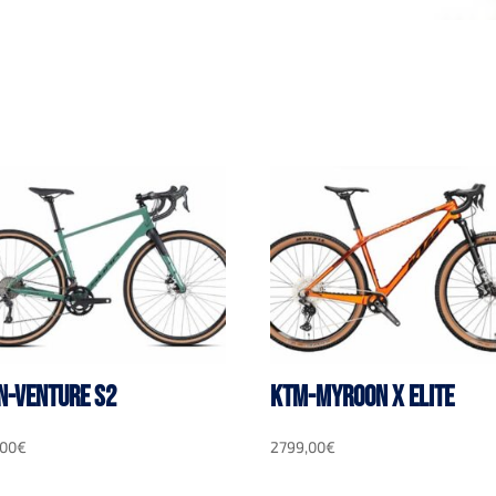
N-VENTURE S2
KTM-MYROON X ELITE
,00
€
2799,00
€