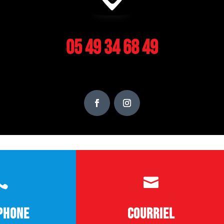
05 49 34 68 49


phone
Courriel