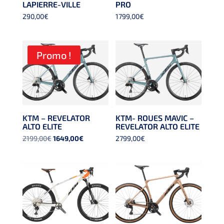
LAPIERRE-VILLE
PRO
290,00
€
1799,00
€
Promo !
KTM – REVELATOR
KTM- ROUES MAVIC –
ALTO ELITE
REVELATOR ALTO ELITE
Le
Le
2199,00
€
1649,00
€
2799,00
€
prix
prix
initial
actuel
était :
est :
2199,00€.
1649,00€.