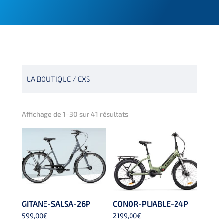
LA BOUTIQUE
/ EXS
Trié
Affichage de 1–30 sur 41 résultats
du
plus
récent
au
plus
ancien
GITANE-SALSA-26P
CONOR-PLIABLE-24P
599,00
€
2199,00
€