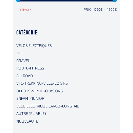
PRIX
PRIX
Filtrer
PRIX :
1790€
—
1800€
MIN
MAX
CATÉGORIE
VELOS ELECTRIQUES
VTT
GRAVEL
ROUTE-FITNESS
ALLROAD
VTC-TREKKING-VILLE-LOISIRS
DEPOTS-VENTE-OCASIONS
ENFANT/JUNIOR
VELO ELECTRIQUE CARGO-LONGTAIL
AUTRE (PLIABLE)
NOUVEAUTE